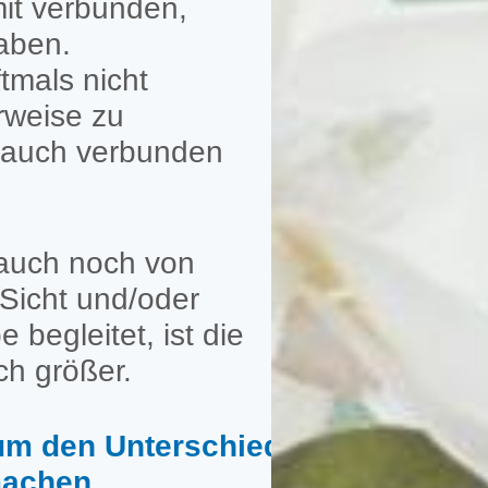
mit verbunden,
aben.
tmals nicht
rweise zu
 auch verbunden
 auch noch von
 Sicht und/oder
begleitet, ist die
ch größer.
 um den Unterschied
machen.